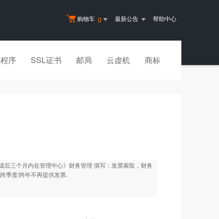
购物车
最新公告
帮助中心
0
小程序
SSL证书
邮局
云虚机
商标
成后三个月内在管理中心》财务管理 填写：发票索取，财务
季度/跨年不再提供发票.