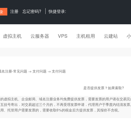
注册
忘记密码?
快捷登录:
虚拟主机
云服务器
VPS
主机租用
云建站
域名注册-常见问题
→
支付问题
→ 支付问题
是否提供发票？如果索取?
买的虚拟主机、企业邮局、域名注册业务均免费提供发票，需要发票的用户请在交易完
五挂号寄出．对交易超过三个月的，不再受理发票申请．代理用户于季度内结清发票,跨
租用、托管用户需要发票的，需要收取6%的税金后方提供发票，其报价不含税。