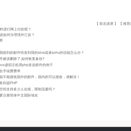
【 双击滚屏 】 【
推荐
样进行网上付款呢？
该如何办理境外汇款？
章
我收到的邮件转发到我的sina或者sohu的信箱怎么办？
件被误删除了,如何恢复备份?
inux虚拟主机用php发送邮件的例子
款手续费费率
箱不能接收国外的邮件，国内的可以接收，请解决！
务利器PHP
空间支持多少人在线，限制流量吗？
要注册简体中文国际域名