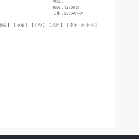
来源：
阅读：
12760
次
日期：
2006-07-01
朋友
】 【
收藏
】 【
打印
】 【
关闭
】 【 字体：
大
中
小
】