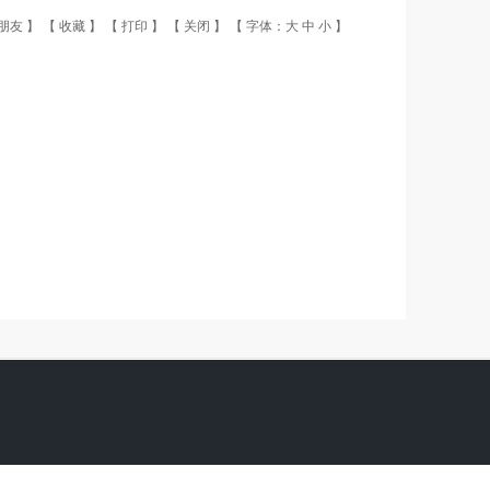
朋友
】 【
收藏
】 【
打印
】 【
关闭
】 【 字体：
大
中
小
】