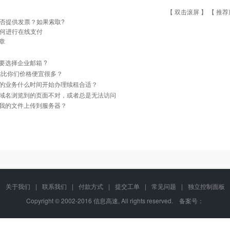
【 双击滚屏 】 【
推荐
否提供发票？如果索取?
何进行在线支付
章
要选择企业邮箱 ?
站比你们价格便宜很多？
的业务什么时间开始办理续租合适？
域名浏览到的页面不对，或者总是无法访问
我的文件上传到服务器？
关于我们
|
联系我们
|
付款方式
|
提交工单
|
常见问题
|
独立控制面板
Copyright © 2002-2016 信息高速, All rights reserved. 备案号：