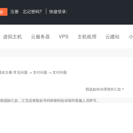
注册
忘记密码?
快捷登录:
虚拟主机
云服务器
VPS
主机租用
云建站
域名注册-常见问题
→
支付问题
→ 支付问题
我该如何办理境外汇款？
西联国际汇款，汇完后将取款号码和密码告诉我司客服人员即可。